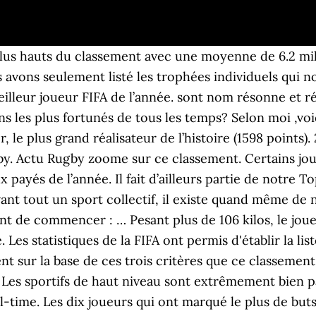
 plus hauts du classement avec une moyenne de 6.2 mi
vons seulement listé les trophées individuels qui nou
e meilleur joueur FIFA de l’année. sont nom résonne et
ns les plus fortunés de tous les temps? Selon moi ,voici
le plus grand réalisateur de l’histoire (1598 points). 2
y. Actu Rugby zoome sur ce classement. Certains joue
 payés de l’année. Il fait d’ailleurs partie de notre T
t avant tout un sport collectif, il existe quand même
ant de commencer : … Pesant plus de 106 kilos, le jo
Les statistiques de la FIFA ont permis d'établir la lis
t sur la base de ces trois critères que ce classement a
… Les sportifs de haut niveau sont extrêmement bien p
ll-time. Les dix joueurs qui ont marqué le plus de buts 