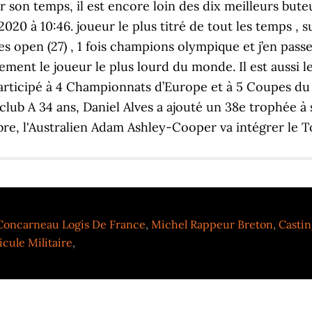
r son temps, il est encore loin des dix meilleurs buteu
020 à 10:46. joueur le plus titré de tout les temps , s
open (27) , 1 fois champions olympique et j’en passe
ment le joueur le plus lourd du monde. Il est aussi l
 a participé à 4 Championnats d’Europe et à 5 Coupes 
en club A 34 ans, Daniel Alves a ajouté un 38e trophé
e, l'Australien Adam Ashley-Cooper va intégrer le To
 Concarneau Logis De France
,
Michel Rappeur Breton
,
Castin
cule Militaire
,