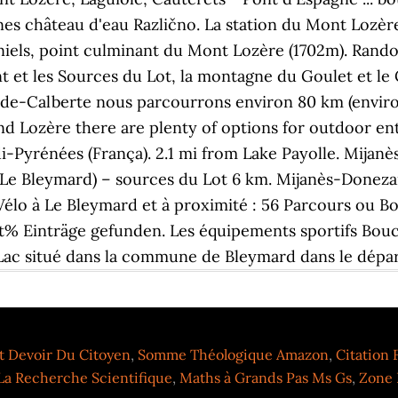
gunes château d'eau Različno. La station du Mont Lozèr
niels, point culminant du Mont Lozère (1702m). Rand
nt et les Sources du Lot, la montagne du Goulet et 
de-Calberte nous parcourrons environ 80 km (environ
nd Lozère there are plenty of options for outdoor ent
Pyrénées (França). 2.1 mi from Lake Payolle. Mijanè
Le Bleymard) – sources du Lot 6 km. Mijanès-Donezan
 Vélo à Le Bleymard et à proximité : 56 Parcours ou B
 Einträge gefunden. Les équipements sportifs Boucl
Du Lac situé dans la commune de Bleymard dans le dépa
Et Devoir Du Citoyen
,
Somme Théologique Amazon
,
Citation
 La Recherche Scientifique
,
Maths à Grands Pas Ms Gs
,
Zone 