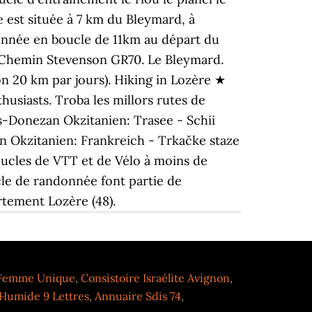
e est située à 7 km du Bleymard, à
onnée en boucle de 11km au départ du
le Chemin Stevenson GR70. Le Bleymard.
 20 km par jours). Hiking in Lozère ★
husiasts. Troba les millors rutes de
s-Donezan Okzitanien: Trasee - Schii
 Okzitanien: Frankreich - Trkačke staze
oucles de VTT et de Vélo à moins de
e de randonnée font partie de
rtement Lozère (48).
 Femme Unique
,
Consistoire Israélite Avignon
,
Humide 9 Lettres
,
Annuaire Sdis 74
,