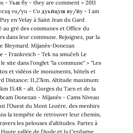
 bu - Уьш бу - they are comment > 2011
düycuş vu/yu - Со дуьйцуш ву/йу - I am
u Puy en Velay à Saint Jean du Gard
gé au gré des communes et Office du
rs dans leur commune. Rejoignez, par la
 Le Bleymard. Mijanès-Donezan
ze - Frankreich - Tek na smučeh Le
le site dans l'onglet "la commune" > "Les
s et vidéos de monuments, hôtels et
d Distance: 11,27km, Altitude maximum:
m 15.48 - alt. Gorges du Tarn et de la
bcam Donezan - Mijanès - Cams Niveau
ut l’Ouest du Mont Lozère, des menhirs
ns la tempête de retrouver leur chemin,
ravers les pelouses d’altitudes. Partez à
 Haute vallée de l’Aude et la Cerdagne.