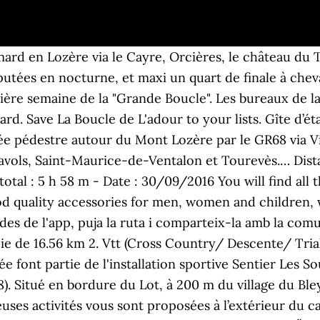
d en Lozère via le Cayre, Orcières, le château du To
sputées en nocturne, et maxi un quart de finale à che
ière semaine de la "Grande Boucle". Les bureaux de 
rd. Save La Boucle de L'adour to your lists. Gîte d’é
nnée pédestre autour du Mont Lozère par le GR68 via V
vols, Saint-Maurice-de-Ventalon et Tourevès.… Distan
tal : 5 h 58 m - Date : 30/09/2016 You will find all 
od quality accessories for men, women and children,
des de l'app, puja la ruta i comparteix-la amb la com
ie de 16.56 km 2. Vtt (Cross Country/ Descente/ Trial/
 font partie de l'installation sportive Sentier Les 
. Situé en bordure du Lot, à 200 m du village du Ble
es activités vous sont proposées à l’extérieur du ca