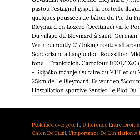
pastou l'estagnol gispet la porteille lle
quelques poussées de bâton du Pic du Fi
Bleymard en Lozère (Occitanie) via le Po
Du village du Bleymard à Saint-Germain-
With currently 217 hiking routes all arou
Senderisme a Languedoc-Roussillon-Midi-
fond - Frankreich. Carrefour D901/D20 (
- Skijaško trčanje Où faire du VTT et du
25km de Le Bleymard. Es wurden %count%
l'installation sportive Sentier Le Plot 
Ptolémée évergète Ii
,
Différence Entre Droit 
Chien De Fusil
,
L'importance De L'initiation A