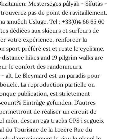
kzitanien: Mesterséges pályák - Sífutás -
 trouverez pas de point de ravitaillement.
na smučeh Usluge. Tel : +33(0)4 66 65 60
stes dédiées aux skieurs et surfeurs de
rer votre expérience, renforcer la
n sport préféré est et reste le cyclisme.
-distance hikes and 19 pilgrim walks are
pour le confort des randonneurs.
 - alt. Le Bleymard est un paradis pour
boucle. La reproduction partielle ou
lconque publication, est strictement
%count% Einträge gefunden. D’autres
permettront de réaliser un circuit de
el món, descarrega tracks GPS i segueix
tal du Tourisme de la Lozère Rue du
le d'entrainement le riou le planel le