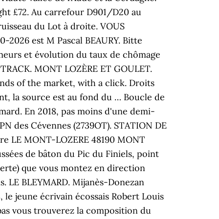
ight £72. Au carrefour D901/D20 au
ruisseau du Lot à droite. VOUS
-2026 est M Pascal BEAURY. Bitte
ômeurs et évolution du taux de chômage
 PUMPTRACK. MONT LOZÈRE ET GOULET.
ds of the market, with a click. Droits
ont, la source est au fond du … Boucle de
eymard. En 2018, pas moins d'une demi-
c PN des Cévennes (2739OT). STATION DE
Lozere LE MONT-LOZERE 48190 MONT
ées de bâton du Pic du Finiels, point
 verte) que vous montez en direction
lais. LE BLEYMARD. Mijanès-Donezan
 le jeune écrivain écossais Robert Louis
bas vous trouverez la composition du