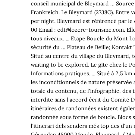
conseil municipal de Bleymard … Source du
Frankreich. Le Bleymard (2738O). Entre vo
per night. Bleymard est référencé par le
00 Email : cdt@lozere-tourisme.com. Elle 
tous niveaux. ... Etape Boucle du Mont Lo
sécurité du … Plateau de Beille; Kontakt 
Situé au centre du village du Bleymard, t
waiting to be explored. Le gîte chez le 
Informations pratiques. ... Situé à 2,5 k
les inconditionnels de nature préservée 
totale du contenu, de l'infographie, des 
interdite sans l'accord écrit du Comité
itinéraires de randonnées existent égale
randonnée sous forme de boucle. Blocs sa
l'itinerari dels senders més top des d'
Gévaudan 48000 Mende. Bleymard / Mont L