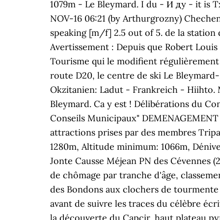
1079m - Le Bleymard. I du - И ду - it is
NOV-16 06:21 (by Arthurgrozny) Chechen
speaking [m/f] 2.5 out of 5. de la statio
Avertissement : Depuis que Robert Louis
Tourisme qui le modifient régulièrement 
route D20, le centre de ski Le Bleymard
Okzitanien: Ladut - Frankreich - Hiihto
Bleymard. Ca y est ! Délibérations du Co
Conseils Municipaux" DEMENAGEMENT MAI
attractions prises par des membres Trip
1280m, Altitude minimum: 1066m, Dénivelé
Jonte Causse Méjean PN des Cévennes 
de chômage par tranche d'âge, classemen
des Bondons aux clochers de tourmente q
avant de suivre les traces du célèbre écri
la découverte du Capcir, haut plateau pyr