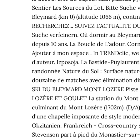
Sentier Les Sources du Lot. Bitte Suche 
Bleymard (km 0) (altitude 1066 m), conti
RECHERCHEZ... SUIVEZ L'ACTUALITE DU B
Suche verfeinern. Où dormir au Bleymard
depuis 10 ans. La Boucle de L'adour.
Ajouter à mon espace . In TRENDclic, we a
d'auteur. Izposoja. La Bastide-Puylaurent
randonnée Nature du Sol : Surface nature
douzaine de matches avec élimination d
SKI DU BLEYMARD MONT LOZERE Piste de
LOZÈRE ET GOULET La station du Mont Loz
culminant du Mont Lozère (1702m). (D/A) D
d'une chapelle imposante de style moder
Okzitanien: Frankreich - Cross-country s
Stevenson part à pied du Monastier-sur-G