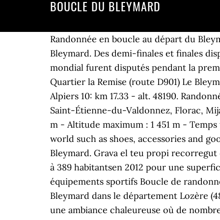
BOUCLE DU BLEYMARD
Randonnée en boucle au départ du Bleymar
Bleymard. Des demi-finales et finales di
mondial furent disputés pendant la prem
Quartier la Remise (route D901) Le Bleyma
Alpiers 10: km 17.33 - alt. 48190. Rando
Saint-Étienne-du-Valdonnez, Florac, Mija
m - Altitude maximum : 1 451 m - Temps to
world such as shoes, accessories and go
Bleymard. Grava el teu propi recorregut 
à 389 habitantsen 2012 pour une superfic
équipements sportifs Boucle de randonnée
Bleymard dans le département Lozère (48)
une ambiance chaleureuse où de nombreus