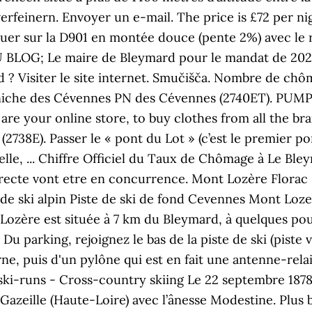
verfeinern. Envoyer un e-mail. The price is £72 per n
nuer sur la D901 en montée douce (pente 2%) avec le 
LOG; Le maire de Bleymard pour le mandat de 2020
 ? Visiter le site internet. Smučišča. Nombre de ch
 Corniche des Cévennes PN des Cévennes (2740ET).
re your online store, to buy clothes from all the bran
 (2738E). Passer le « pont du Lot » (c’est le premier p
lle, ... Chiffre Officiel du Taux de Chômage à Le Bl
irecte vont etre en concurrence. Mont Lozère Flora
 ski alpin Piste de ski de fond Cevennes Mont 
ère est située à 7 km du Bleymard, à quelques pouss
u parking, rejoignez le bas de la piste de ski (piste
ne, puis d'un pylône qui est en fait une antenne-re
ki-runs - Cross-country skiing Le 22 septembre 1878,
azeille (Haute-Loire) avec l’ânesse Modestine. Plus 