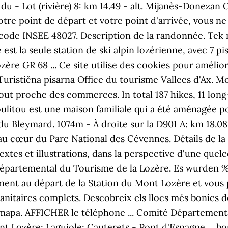
 - Lot (rivière) 8: km 14.49 - alt. Mijanès-Donezan O
tre point de départ et votre point d'arrivée, vous ne
 code INSEE 48027. Description de la randonnée. Tek 
est la seule station de ski alpin lozérienne, avec 7 pi
zère GR 68 ... Ce site utilise des cookies pour amélio
Turistična pisarna Office du tourisme Vallees d'Ax. Mo
out proche des commerces. In total 187 hikes, 11 long
Poulitou est une maison familiale qui a été aménagée 
m du Bleymard. 1074m - À droite sur la D901 A: km 18.08
au cœur du Parc National des Cévennes. Détails de la 
textes et illustrations, dans la perspective d'une que
 Départemental du Tourisme de la Lozère. Es wurden 
ment au départ de la Station du Mont Lozère et vous 
nitaires complets. Descobreix els llocs més bonics d
un mapa. AFFICHER le téléphone ... Comité Départemen
ozère; Laguiole; Cauterets - Pont d'Espagne ... bouc