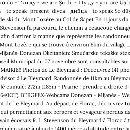
 Txo du - Тхо ду - we are Şu du - Шу ду - you are Üş
 - to speak [present] diyca - дийца - to speak So 
n de ski du Mont Lozère au Col de Sapet En 11 jours d
 Stevenson l’a parcouru, le chemin a beaucoup chan
afin d’attirer la manne que représente les randonneu
-Mont Lozère qui se trouve à environ 6km du village
. Mijanès-Donezan Okzitanien: Smučarske tekaške ste
nseil Municipal du 07 novembre sont consultables sur 
RIE!! Photos de Le Bleymard : Découvrez 141 photo
advisor à Le Bleymard. Randonnée de 11km au Bleymar
 cumulé: 272m 1185m - Prairie : prendre à droite 9: k
(2640OT). BERGFEX-Webcams Donezan - Mijanès - We
t de Le Bleymard. Au départ de Florac, découvrez to
ui permettaient aux bergers et voyageurs perdus da
vain écossais R. L. Stevenson du Bleymard à Florac à t
énéen situé à plus de 1400 mètres d’altitude entre la