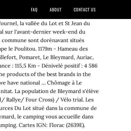
FAQ
ABOUT
CONTACT US
urnel, la vallée du Lot et St Jean du
val sur l'avant-dernier week-end du
la commune sont dorénavant situés
tape le Poulitou. 1179m - Hameau des
illefort, Pomaret, Le Bleymard, Auriac,
ce : 115,5 Km - Dénivelé positif : 4 586
the products of the best brands in the
 we have national … Chômage à Le
unitat. La population de Bleymard s'élève
 Rallye/ Four Cross) / Vélo trial. Les
Sources Du Lot situé dans la commune de
ymard, le camping vous accueille dans
mping. Cartes IGN: Florac (2639E).