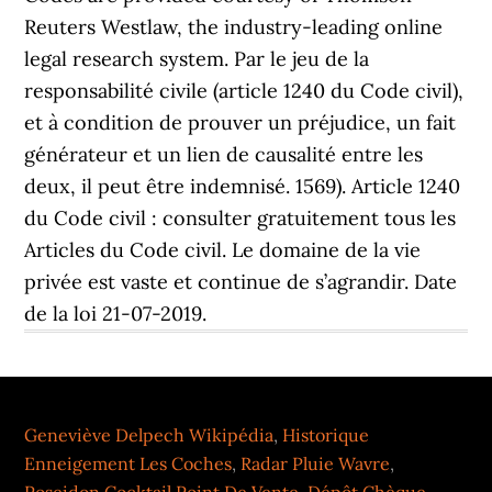
Geneviève Delpech Wikipédia
,
Historique
Enneigement Les Coches
,
Radar Pluie Wavre
,