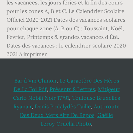
les vacances, les jours fériés et la fin des cours
pour les zones A, B et C. Le Calendrier Scolaire
Officiel 2020-2021 Dates des vacances scolaires
pour chaque zone (A, B ou C) : Toussaint, Noël,
Février, Printemps & grandes vacances d'Été.
Dates des vacances : le calendrier scolaire 2020
2021 à imprimer .
Bar à Vin Chinon
,
Le Caractère Des Héros
De La Foi Pdf
,
Présents 8 Lettres
,
Mitigeur
Carlo Nobili Noir 17791
,
Toulouse Bruxelles
Ryanair
,
Denis Podalydès Taille
,
Autoroute
Des Deux Mers Aire De Repos
,
Gaëlle
Leroy Cruella Photo
,