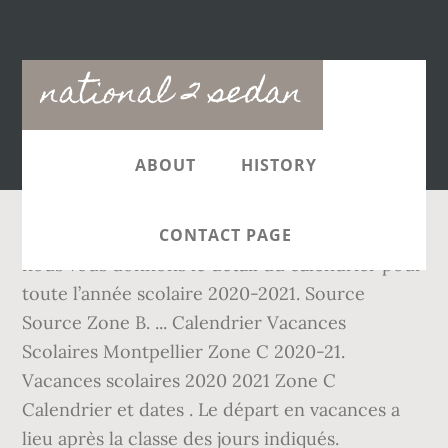
Main
national 2 sedan
navigation
ABOUT
HISTORY
CONTACT PAGE
nous vous donnons le détail du calendrier pour
toute l’année scolaire 2020-2021. Source
Source Zone B. ... Calendrier Vacances
Scolaires Montpellier Zone C 2020-21.
Vacances scolaires 2020 2021 Zone C
Calendrier et dates . Le départ en vacances a
lieu après la classe des jours indiqués.