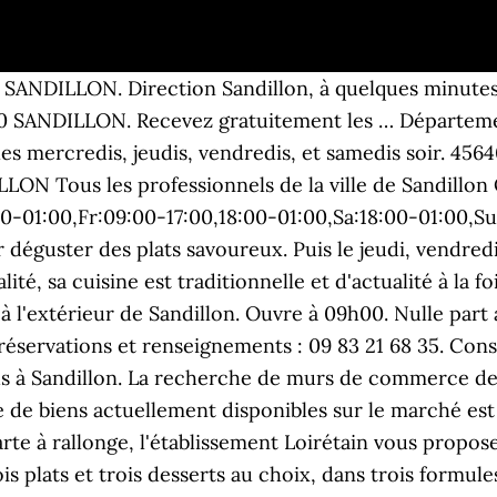
nes. 2 avis. le lieu d'hexibe qui sera connu que sur le site et pourquoi pas changer si cela devient trop fréquenté en plus je suis certain que d'autres couples iront Ouvert jusqu'à 17h00. 2, rue de la Villette. Services du midi : mercredi, jeudi et vendredi et dimanche. Restaurant à Sandillon. Code postal/Localité: 45640 Sandillon . 2 rue de la Villette 45640 SANDILLON . Travailler des produits frais et fait maison, prises de commande, bonne tenue de la cuisine, secondé d'un commis de cuisine. samedi 5 décembre à partir de 19h30. Les livraisons, se font tous les soirs du mercredi au samedi jusqu'à … Website. 2 r Villette, 45640 SANDILLON. La Roulotte Gourmande. pixabay. chevron_right. Le Pourquoi Pas, Sandillon Plus d'Infos Direction Sandillon, à quelques minutes du centre-ville d'Orléans, pour découvrir Le Pourquoi Pas ! Et la solidarité ne s'arrête pas là ! Ouvert du dimanche au vendredi midi et du jeudi au samedi soir, Le Pourquoi Pas ! Fax : 02 38 41 12 91. Après une courte nuit pleine de réflexion, le pourquoi pas s'adapte et change ses horaires !!! Hop'la pizza Sandillon. retour Trouver le bon professionnel pour mon projet ... Pourquoi pas une maison d'architecte. La brigade du restaurant reverse l'argent récolté par cette opération à une association locale, choisie par l'ensemble de l'équipe. Côté brasserie ou restaurant, vous ne serez pas déçu par les produits servis, les frites maison, pizzas, burgers ou encore la viande racée de 300 grammes (un délice !). You can order takeaway | SANDILLON - Envie d’un repas agréable français ? Entre Loire et Sologne, Sandillon compte près de 3 908 habitants. Le Pourquoi Pas ! 4 /5. Pour voir le détail et l'évolution année après année d'un objet particulier, cliquer sur l'un d'eux ou cliquez que "liste complète" pour contulter le reste des objets. le style de queue que ma femme apprécie beaucoup pour ces défonces , je l exhibe dans les bois de chanteau et la plage de sandillon a sauter sans ménagement par tout les trous et je dit par tout les trous ... Pourquoi JMM ? Bienvenue sur la chaîne YouTube de Boursorama ! Boutique Esprit d'enfants à Sandillon. Le Pourquoi Pas ! E. Leclerc Olivet. Avec cette initiative solidaire, ils proposent aux plus démunis une formule du jour à 5 € par personne. Le chef Olivier Bouchard et son équipe recherchent le bien-être de chaque convive qui pousse les portes du restaurant. 11 . Le Pourquoi Pas . Depuis le 1er juin 2020, la charmante ville de Sandillon, dans le Loiret, compte un nouvel établissement bistronomique qui mérite le détour : Le Pourquoi Pas ! Si vous continuez à utiliser ce dernier, nous considérerons que vous acceptez l'utilisation des cookies. D’excellents plats du terroir et des plats régionaux variés vous attendent. 2 r Villette, 45640 SANDILLON. Facebook : https://www.facebook.com/baboli45, Mairie de Sandillon Food Truck. 2 Rue de la Villette Sandillon, France. Votre Epicerie Bio Biomonde. Rochefort-sur-Loire est une commune française située dans le département de Maine-et-Loire, en région Pays de la Loire.. Ce territoire borde la Loire en aval d'Angers et en amont de Chalonnes-sur-Loire, dans le Val de Loire classé au Patrimoine mondial de l'UNESCO.Sa position sur la vallée de la Loire en a fait un point de passage important dans l'histoire. Services du soir : jeudi, vendredi et samedi. website--613427348460305036010-restaurant.business.site. Obtenir un devis. Proposé par EASY HOUSE FRANCE (0) Maison avec terrain. +33983216835; 2 Rue de la Villette, Sandillon, France Retour. Avertissement Alcool : L'abus d'alcool est dangereux, consommez avec modération : Type de cuisine : produit local, hamburger, cuisine française, escalope à la crème, frites fraiches , burger, cuisine du terroir, foie gras maison, restaurant viande. Adresse: 2 Rue de la Villette. Le Pourquoi Pas. Restaurant Pourquoi Pas Et pourquoi pas ? La Haie Gourmande. Portable: 06 22 80 44 27 06 22 80 44 27. C'est à Sandillon, à quelques minutes au sud-est d'Orléans, que le chef a posé ses valises, dans un lieu qui correspond à ses attentes, à la fois familial et convivial. Maître Restaurateur et Chef du restaurant « Un toit pour toi » à Sandillon, Yannick HOCHET évoque, avec nous, s