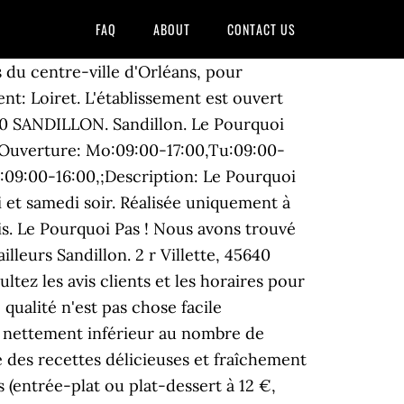
FAQ
ABOUT
CONTACT US
a vie de cuisinier… Yannick HOCHET le reconnaît, il n’était pas particulièrement destiné pour devenir cuisinier. 251 Route d'Orléans mail_outline. 45640 SANDILLON, Tél : 02 38 69 79 80 La Petite Auberge La Ferté St Aubin. produit local, hamburger, cuisine française, escalope à la crème, frites fraiches , burger, cuisine du terroir, foie gras maison, restaurant viande Plus d'infos. Jusqu’alors, les rubriques « départements » dans l’onglet de gauche ne servaient qu’à y ranger les cimetières selon ce critère. 2 rue de la Villette. Supermarché. "LE POURQUOI PAS", va enfin ouvrir ses portes au 2 rue de la villette 45640 Sandillon. Malgré un nombre restreint d’exploitants, l’agriculture couvre environ 2000 ha, soit près de la moitié de la surface de la commune. Il ne vous aura pas échappé que contrairement à naguère, ceux-ci ne pouvaient pas être indiqués par ordre alphabétique : il fallait donc consulter toute la liste pour trouver le … Informations de contact +33983216835. Juste une idée pourquoi vous ne créez pas le lieu, trouver un endroit sympa, indiquer sur le site le lieu est créer. Aux fourneaux, on retrouve Olivier Bouchard. : une brasserie-restaurant solidaire, qui a ouvert ses portes en juin 2020. Ouverture dés 07h00 du matin pour prendre : un petit expresso, un bon repas servi dès midi et jusqu'à 14h00. Whether you are just passing on the roads of the Lot or you live nearby, you will fail seduced by the atmosphere of this place and the welcome is reserved for you there. Le côté Pub avec son grand comptoir central. Tél: 09 83 21 68 35 09 83 21 68 35. restaurants. Pas d'arnaque, pas d'annonces vénales, juste du plaisir, alors à vous de jouer maintenant ! Organisation à but non lucratif. Restaurant. Le pourquoi pas. INFORMATIONS PRATIQUES Date et horaires : - midi du dimanche au vendredi - soir du jeudi au samedi Lieu d’accueil : 2 rue de la Villette, 45640 SANDILLON Modalités de réservation : 09 83 21 68 35, Restaurant « Le Pourquoi Pas » à Sandillon, Des produits frais et des plats faits maison, « Le restaurant pour tous », une initiative solidaire, L'abus d'alcool est dangereux pour la santé, à consommer avec modération, Politique de Protection des Données Personnelles du Site. Pharmacie de Sandillon. Une orientation vers la cuisine à 16 ans, la pratique et la transmission du savoir-faire des chefs avec qui il travaille font naître la vocation chez lui ! 2 avis. Informations de contact +33983216835. +33983216835; 2 Rue de la Villette, Sandillon, France Retour. Restaurant traditio