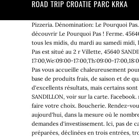
ROAD TRIP CROATIE PARC KRKA
Pizzeria. Dénomination: Le Pourquoi Pas. SANDILLON. Direction Sandillon, à quelques minutes du centre-ville d'Orléans, pour découvrir Le Pourquoi Pas ! Ferme. 45640 SANDILLON. Recevez gratuitement les … Département: Loiret. L'établissement est ouvert tous les midis, du mardi au samedi midi, les mercredis, jeudis, vendredis, et samedis soir. 45640 SANDILLON. Sandillon. Le Pourquoi Pas est situé au 2 r Villette, 45640 SANDILLON Tous les professionnels de la ville de Sandillon Ouverture: Mo:09:00-17:00,Tu:09:00-17:00,We:09:00-17:00,Th:09:00-17:00,18:00-01:00,Fr:09:00-17:00,18:00-01:00,Sa:18:00-01:00,Su:09:00-16:00,;Description: Le Pourquoi Pas vous accueille chaleureusement pour déguster des plats savoureux. Puis le jeudi, vendredi et samedi soir. Réalisée uniquement à base de produits frais, de saison et de qualité, sa cuisine est traditionnelle et d'actualité à la fois. Le Pourquoi Pas ! Nous avons trouvé d'excellents résultats, mais certains sont à l'extérieur de Sandillon. Ouvre à 09h00. Nulle part ailleurs Sandillon. 2 r Villette, 45640 SANDILLON, voir sur la carte. Facebook. réservations et renseignements : 09 83 21 68 35. Consultez les avis clients et les horaires pour faire votre choix. Boucherie. Rendez-vous à Sandillon. La recherche de murs de commerce de qualité n'est pas chose facile aujourd'hui, dans la mesure où le nombre de biens actuellement disponibles sur le marché est nettement inférieur au nombre de demandes d'investissement. Ici, pas de carte à rallonge, l'établissement Loirétain vous propose des recettes délicieuses et fraîchement préparées, déclinées en trois entrées, trois plats et trois desserts au choix, dans trois formules (entrée-plat ou plat-dessert à 12 €, entrée-plat-dessert à 13,50 €). Le portail boursorama.com compte plus de 30 millions de visites mensuelles et plus de 290 millions de pages vues par mois, en moyenne. C'est ainsi qu'ils proposent un samedi tous les deux mois, « Le restaurant pour tous ». Contact & Localisation. Vous êtes au bon endroit. Le site Mappy requiert WebGL pour fonctionner correctement. restaurants, cafés, bars. Cela explique pourquoi les prix de ces biens immobiliers ont considérablement augmenté ces dernières années. Noctambule Duo. ×. Le Pourquoi Pas, Sandillon. Le dimanche 30 juin 2019, à partir de 9 h 30, venez profiter de la Fête de Loire de Sandillon, à 12 km d’Orléans, dans le Loiret.L’échappée à vélo construite autour de cet événement vous fera découvrir la beauté naturelle des bords de Loire et vous pourrez profiter de moments conviviaux avec toute votre petite famille ou vos amis. restaurants . 06 22 80 44 27 ; bouchardolivier@live.fr ; website--613427348460305036010-restaurant.business.site ; Facebook Olivier Bouchard, à Sandillon, fait face à une situation doublement inhabituelle : cuisiner pour ses clients avant même d’avoir pu les accueillir. Le salaire mensuel chez Amazon.com est compris entre environ 1 574 € par mois pour le poste "Chauffeur Livreur (H/F)" et 2 558 € par mois pour le poste "Agent d'exploitation (H/F)". Parcours. Pour toute demande, merci de remplir le formulaire ci-dessous. Automobile - Vente de véhicules d'occasion Retrouvez toutes les coordonnées et informations des professionnels dans l’annuaire PagesJau