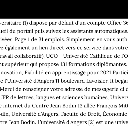
cer. Postal. L'Université d'Angers (49) est composée de trois campus angevins - Belle-Beille, Saint-Serge, Santé - et deux campus à Cholet et Saumur (49). Le Laboratoire Angevin de Recherche en Ingénierie des Systèmes est une équipe d'accueil EA7315 de l'université d'Angers, composée de 3 équipes interconnectées : - Systèmes Dynamiques et … Informations. Contactez-nous. Vous avez une question ou souhaitez nous contacter ? Détails. L'Université catholique de l'Ouest (UCO) est un établissement catholique d'enseignement supérieur. COORDONNÉES DU CENTRE . Connectez-vous avec votre compte de l’université (via la page d’identification habituelle de l’université – CAS, identifiants de l’ENT) Vous retrouverez également un lien direct vers ce service dans votre guich… Si l'image n'est pas suffisament claire, vous pouvez rafraichir la page. Adresse postale. L'Université recrute un.e Community Manager pour le Service Universitaire d'Information, d'Orientation et d'aide à l'Insertion Professionnelle. Contacts Université d'Angers Présidence de l'Université d'Angers. Pour des raisons de sécurité, fermez votre navigateur web après avoir accédé aux services protégés. Téléphone: 02 44 68 86 84 ... que vous pouvez exercer en envoyant votre demande par e-mail à l’adresse donnees@daeu.fr. Ce stagiaire est encore dans votre entreprise ou bien est parti depuis moins de 30 jours. Etudier à l’université à Angers. Service: Direction de la formation continue. Community Manager. Plan d'accès. Téléphone. Statuts et Règlement Intérieur; FAQ; Mentions légales; Plan du site; Université d'Angers est l'un des nombreux universités que nous avons dans notre base de données, à proximité de Angers, France ... Adresse. Mail (labo.laris-adm @ listes.univ-angers.fr) index. Microsoft propose une série de guides et de cas pratiques pour découvrir les fonctionnalités d'Office. Date d’affectation sur le poste souhaitée : 8 mars 2021 The University of Angers (French: Université d'Angers) is an institution of higher education in the town of Angers in western France. History. ... Adresse. Microsoft autorise l’installation des logiciels de la suite Office 365 ProPlus (Word, Excel, PowerPoint, etc.) Tramway Molière ou Université. Microsoft propose aussi un forum d'assistance collaborative riche de l'expérience de ses utilisateurs. Au service de la réussite de tous. Nous contacter Par mail : Message. C’est autour des sciences humaines que l’Université catholique d’Angers envisage d’ouvrir un campus au Mans (Sarthe). Vie associative et initiatives étudiantes, Faculté de droit, d'économie et de gestion, Faculté des lettres, langues et sciences humaines. La première rentrée pourrait avoir lieu en septembre 2022. Dès 2016, les 3 IFSI (Angers, Cholet et Saumur) du 49 ont établi un partenariat avec la faculté de santé de l’Université d’Angers. 40, rue de Rennes - BP 73532 49035 - ANGERS cedex 01. Vie associative et initiatives étudiantes, Office 365 Online (au travers de votre navigateur internet), Indiquez votre adresse mail de l’université d’Angers (en précisant si besoin que c’est votre, Connectez-vous avec votre compte de l’université (via la page d’identification habituelle de l’université – CAS, identifiants de l’ENT). L'UNIVERSITE: Adresse: BAR-BRASSERIE DE L'UNIVERSITE, 41 RUE DE LA LANDE 49000 ANGERS SIREN: 523797538: SIRET (siege) 52379753800015: Activité (Code NAF ou APE) Restauration traditionnelle (5610A) Forme juridique: Société à responsabilité limitée: Date immatriculation RCS: 19-07-2010 Voir les statuts constitutifs En raison de la crise sanitaire, cette date est susceptible d'être modifiée ou supprimée. Code UAI : 0491644W. Un ancrage de la formation au sein du territoire et de l'université. Cliquez ici pour afficher (Filtre anti-spam) Site. Lorsque vous quittez l’établissement (fin d’études, de contrat ou départ à la retraite), et que vous perdez vos accès à l'université (compte désactivé), vous perdez de fait l’accès à vos fichiers (Onedrive) et 