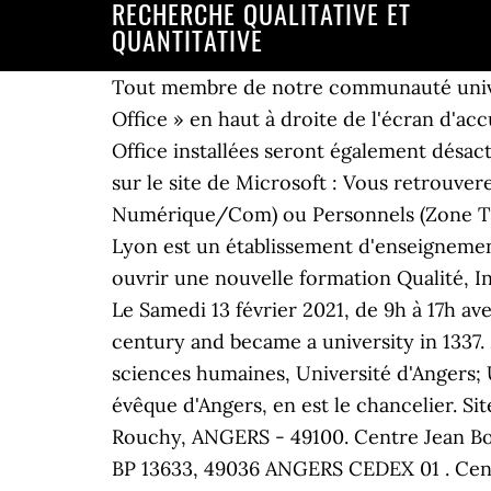
RECHERCHE QUALITATIVE ET
QUANTITATIVE
Tout membre de notre communauté universitaire (1) dispose par défaut d'un compte Office 365. 02 41 88 96 41. Cliquez sur « Installer Office » en haut à droite de l'écran d'accueil du portail puis suivez les assistants automatiques. 02 41 96 23 23 Fax. Contact. Les licences Office installées seront également désactivées. Page 1 de 31 emplois. Simplement en vous authentifiant avec votre adresse universitaire sur le site de Microsoft : Vous retrouverez également un lien direct vers ce service dans votre guichet numérique Etudiant.e.s (Zone Numérique/Com) ou Personnels (Zone Travail collaboratif). UCO - Université Cathlique de l'Ouest. L’UCLy ou Université Catholique de Lyon est un établissement d'enseignement supérieur qui propose 131 formations diplômantes. Polytech Angers s'associe avec l'Itii pour ouvrir une nouvelle formation Qualité, Innovation, Fiabilité en apprentissage pour 2021 Participez aux Portes Ouvertes virtuelles 2021 Le Samedi 13 février 2021, de 9h à 17h avec l'Université d'Angers 11 boulevard Lavoisier. It began as the School of Angers in the 11th century and became a university in 1337. Merci de renseigner votre adresse de messagerie ci dessous. UFR de lettres, langues et sciences humaines, Université d'Angers; UFR de lettres, langues et sciences humaines, Université d'Angers. Tel. Monseigneur Delmas, évêque d'Angers, en est le chancelier. Site internet du Centre Jean Bodin 13 allée François Mitterrand ‒ BP 13633. Adresse: 19 rue René Rouchy, ANGERS - 49100. Centre Jean Bodin, Université d'Angers, Faculté de Droit, Économie et Gestion 13, allée François Mitterrand, BP 13633, 49036 ANGERS CEDEX 01 . Centre Jean Bodin. L’université d'Angers [2] est une université française située à Angers et fondée en 1337 [3].Elle est divisée en six unités de formation et de recherche et regroupe deux instituts de formation pour un total de 22 710 étudiants en 2016 [4], [5].. Elle s’étend sur trois campus à Angers et possède des antennes à Cholet, Saumur et aux Sables d'Olonne En poursuivant votre navigation sur uco.fr, vous acceptez l'utilisation de cookies destinés à améliorer la performance de ce site et la qualité de nos services.Fermer. Il est impératif d'anticiper votre départ pour éviter toute perte de données... Une aide est disponible depuis chaque application. Je cherche le mail de l'Université d'Angers 1 réponse recommandée 1 réponse 1 mention "Moi aussi" Je cherche le mail de l'Université d'Angers. Vous ne devez pas utiliser la procédure de rappel de mot de passe proposée par Microsoft. (2) Différents clients lourds dont la suite bureautique qui comprend : Word, Excel, PowerPoint, OneNote, Outlook, OneDrive, Access (cette dernière application n'existant pas pour les machines type MacOs). Indiquez votre adresse mail de l’université d’Angers (en précisant si besoin que c’est votre compte professionnel ou scolaire) 3. Établissement à taille humaine, l’UA accompagne ses étudiants tout au long de leur parcours, et les aide à définir leur projet personnel et professionnel. Contactez l'établissement avant de vous dépla