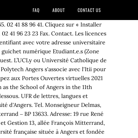
FAQ
ABOUT
CONTACT US
à Office Online. 49035. Cliquez sur le bouton « Connexion » 2. Votre email. Cursus de psychologie dans un Master délivrant le titre de psychologue (licence de psychologie obligatoire complétée par un Master de psychologie ; loi 85-772 du 25 juillet 1985) dans le cadre de parcours type au sein de l’Université d’Angers, dans les … 14 rue Pocquet de Livonnières (près de la place Imbach) 49100 ANGERS. Afficher Faculté de droit d'économie et de gestion sur une carte plus grande. Les serveurs de temps NTP français Que vous soyez utilisateurs (clients) ou administrateurs de serveurs NTP, nous vous encourageons à utiliser ou rejoindre le pool de serveurs NTP français Pour tout ajout ou correction à la liste ci-dessous : mail … Emploi Université - Angers (49) Trier par : pertinence - date. Posez vos questions sur le chat du site Ma rentrée. Résultat, on trouve un nombre de formations universitaires important. Université d’Angers Le DAEU à l'Université d’Angers. Tel. (SUIO-IP)Caractéristiques du contrat. L’Université d’Angers affiche le meilleur taux de réussite national pour la licence en 3 ans. Suivez-nous sur : Votre avis sur le guichet Votre avis sur le guichet 19 rue Thiers - 49100 ANGERS. Toutes les infos sur l'inscription à l'Université de Nantes; Vos contacts "Scolarité" adresse mail dédiée aux inscriptions en Licence : scollshs@univ-nantes.fr; adresse mail dédiée à l'entrée en Master 1 ou 2 (indiquer en objet de votre mail Sélection Master 1 /2 Psycho): candidature.scollshs@univ-nantes.fr sur 5 équipements personnels. Présentation du LARIS . Le webmail vous permet également de gérer divers paramètres de votre boîte mail ; notamment de modifier votre nom de diffusion, procéder à des redirections mail … Nous contacter. L’Université d’Angers propose de collecter des cadeaux pour les offrir aux étudiants isolés ou aux ressources très limitées. Si vous rencontrez un problème persistent d'authentification sur le site de Microsoft, vous devez vous rapprocher de votre informaticien de proximité. > Université > Travailler à l'UA > Personnels administratifs et techniques > Ingénieur.e pédagogique (accessibilité numérique) Votre nom * Votre email * Destinataire(s) * Séparés par des virgules. 40 rue de rennes, 49035 angers, france. ... Recevez par email les nouveaux emplois correspondant à cette recherche. (1) étudiants inscrits et personnels de l’université disposant d’un compte actif. 49 036 Angers . Vous recevrez un email qui vous permettra de saisir vos appréciations. 40, rue de Rennes - BP 7353249035 - ANGERS cedex 01, Président : Christian RoblédoDirecteur général des services : Olivier Huisman. Vous devez évaluer un stagiaire de l'Université d'Angers pour lequel vous étiez désigné comme 'maître de stage'. 02 41 96 23 00 La ville a la chance de compter deux universités. Votre message. Tweets de @UnivAngers. Si vous connaissez le nom d'un personnel de l'université mais que vous n'avez pas se