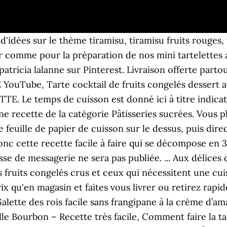
 pâte sablée, ajoutez la crème pâtissière, étalez les fruits rouges sur la crème. 175. C’est donc une pâtisserie assez simple à réaliser (sans gluten !) Merci de laissez un commentaire ci-dessous pour nous dire ce que vous en pensez. Vous cherchez des recettes pour fruits rouges surgelés ? Dans une casserole, divisez en deux la gousse de vanille bourbon, puis retirez les graines et incorporer-les au lait, faites bouillir. Peut-être parce qu'ils arrivent tôt dans la saison, après les longs mois d'hiver, et sans doute aussi parce qu'on les mange tout l'été, souvent en ajoutant du sucre, ce qui les rend doux et … Recette de la bûche Vanille – Fruits Rouges. 150 g de farine Votre grossiste alimentaire vous propose un large choix de produits surgelés. Un rhum arrangé à la fraise conviendra aussi parfaitement. 9 octobre 2007 à 11h37 Dernière réponse : 11 avril 2016 à 10h27 ... Moi aussi je complète mes reserves de confiture avec les fruits congelés en été? Nouveau. Mettre le four à préchauffer à 180°C (thermostat 6). Les 15 fruits et légumes les plus souillés par les pesticides. Etiqueter le contenu de vos sachets ou boites hermétiques. Je suis Édith. Ils font l'objet d'un nettoyage et d'un tri minutieux, puis sont surgelés au plus près du lieu de récolte afin de préserver toute leur richesse organoleptique. Mélangez les fruits rouges toujours congelés (pour ne pas les écraser) avec les pommes en tranches et le sucre à votre goût. Muffins faciles et rapides aux fruits rouges Ingrédients pour 8-10 muffins aux fruits rouges. Auteure : Salut ! Édith espère avec ce blog apporter sa petite contribution à la réussite de vos recettes. Une fois cuit, laisser refroidir et découper le fond à la taille de votre moule (cercle à pâtisserie). ... - faire un coulis de fruits rouges congeles - peut on faire une confiture de prune jaune avec des fruits congeles. À vous les bons desserts maison, accompagnés d’un vrai coulis de fruits rouges maison . Les Foodies vous présente 138 recettes avec photos à découvrir au plus vite ! Pour obtenir une tarte bien croustillante quand on utilise des fruits congelés, utiliser une plaque à gâteaux conduisant bien la chaleur (noire). FAQ outil essentiel pour répondre à toutes vos questions. Disposez les fruits rouges (mûres, cassis, groseilles rouges, griottes, framboises) sur la crème pâtissière. Equipement Four. Etaler sur le fond de tarte. Aussi, n’hésitez pas à utiliser les commentaires pour nous dire ce que vous pensez de cette recette. Passer la préparation au tamis pour enlever les pépins et ajouter les feuilles de gélatine essorées dans le coulis encore chaud en mélangeant bien, laisser tiédir. Plus de 8 parts. Autres fruits. INSTRUCTIONS – PRÉPARATION DE LA RECETTE : Tarte cocktail de fruits congelés du bout des doigts. Et avant de fermer le contenant, éliminez au maximum l’air pour éviter que des cristaux ne se forment durant la congélation et risquer de dénaturer le goût des fruits. Les fruits surgelés sont une solution pratique pour consommer des vitamines facilement hors saison, ou quand on ne peut pas aller chez son primeur régulièrement. Une purée de fruits sans arôme ni conservateur idéale pour parfumer vos pâtisseries avec un vrai bon goût de fruits rouges. Enfin, vous êtes à la recherche d'une recette spécifique pour célébrer un événement, Vous avez le choix entre "la bûche de Noël, le repas de la Saint-Sylvestre et bien plus encore". Caractéristiques physico-chimiques. Allez, rendez-vous en cuisine ! Ensuite partagez cet article en utilisant les boutons réseaux sociaux. Une astuce pour les réussir : je vous recommande d’utiliser des fruits rouges surgelés/congelés : en effet, cela évitera de colorer toute la pâte à muffins ! Cuire votre clafoutis aux fruits rouges durant 50 minutes à 1 heure. Forum / Pâtisserie & confiserie. Mixer les fruits surgelés avec le lait d'amandes. À l’aide d’un pinceau, vous badigeonnez tout le dessus de vos fruits pour avoir un joli rendu. Une pâ