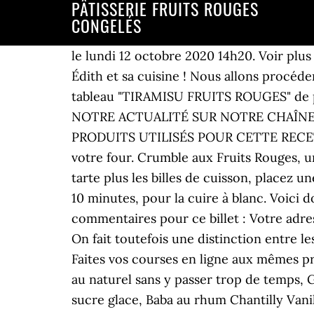
PÂTISSERIE FRUITS ROUGES
CONGELÉS
le lundi 12 octobre 2020 14h20. Voir plus d'idées sur le thème tiramisu, tiramisu fruits rouges, tiramisu fraise. Bienvenue sur mon blog Édith et sa cuisine ! Nous allons procéder comme pour la préparation de nos mini tartelettes aux fraises. 15 juin 2018 - Découvrez le tableau "TIRAMISU FRUITS ROUGES" de patricia lalanne sur Pinterest. Livraison offerte partout en France dès 40€ ! SUIVEZ TOUTE NOTRE ACTUALITÉ SUR NOTRE CHAÎNE YouTube, Tarte cocktail de fruits congelés dessert avec 5 fruits rouges, LISTE DES PRODUITS UTILISÉS POUR CETTE RECETTE. Le temps de cuisson est donné ici à titre indicatif, tout dépend des caractéristiques de votre four. Crumble aux Fruits Rouges, une recette de la catégorie Pâtisseries sucrées. Vous placez la pâte sablée dans votre moule à tarte plus les billes de cuisson, placez une feuille de papier de cuisson sur le dessus, puis direction le four à thermostat 180° pendant 10 minutes, pour la cuire à blanc. Voici donc cette recette facile à faire qui se décompose en 3 phases. Il n'y a pas encore de commentaires pour ce billet : Votre adresse de messagerie ne sera pas publiée. ... Aux délices de Manon. D’une valeur de 12€ à 182€. On fait toutefois une distinction entre les fruits congelés crus et ceux qui nécessitent une cuisson. confiture avec fruits congelés. Faites vos courses en ligne aux mêmes prix qu'en magasin et faites vous livrer ou retirez rapidement vos … Maîtrisez l’art des cookies au naturel sans y passer trop de temps, Galette des rois facile sans frangipane à la crème d’amande, Réussir le cake au citron nappé de sucre glace, Baba au rhum Chantilly Vanille Bourbon – Recette très facile, Comment faire la tarte aux pommes sans pâte sur un lit de boudoirs, Fond de tarte aux débris de pain de mie brioché poire pommes. Autodidacte, Édith adore préparer de bons plats, des recettes de cuisine familiale, des recettes simples et faciles. Ôtez la feuille de papier de cuisson et repassez la pâte encore 10 minutes au four, puis réservez. Les fruits les plus adaptés à la conservation sous forme de pulpe sont les poires, les pommes, les cerises, les citrons et la plupart des agrumes. Une tarte idéale pour le goûter et pour toute occasion, vous pouvez la préparer si vous avez des invités, et la servir accompagnée d’un bon café, tout le monde l’aimera. Puis congeler en petites portions que vous aurez pris soin de peser. Les tartes. Découvrez comment cuisiner simplement au quotidien, comment réussir des recettes fait maison, des recettes détaillées étape par étape + la vidéo pour vous accompagner dans la réalisation de la recette. Un gateau bien moelleux qui se prépare en un éclair car la recette originale est très simple : la bublanina est composée d’un appareil d’oeufs battus avec de la farine de blé (autrefois de semoule), de sucre, d’huile et de lait, auquel on ajoute des fruits de saison. … moi je suis pas une pro des confitures, mais j'adore les desserts avec les fruits rouges. pour 450 g, en remuant à mi-temps. 2015 - Les fruits surgelés, c'est très pratique en toute saison. Prendre une