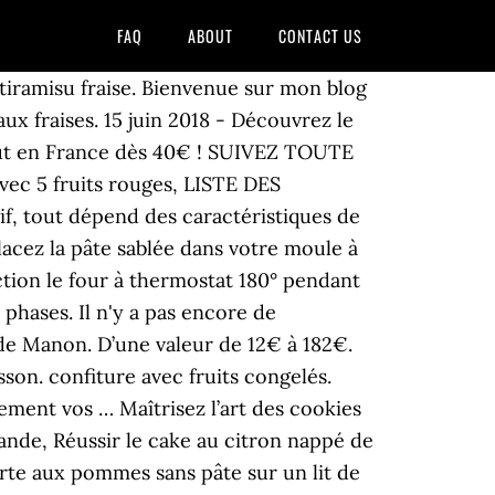
FAQ
ABOUT
CONTACT US
te sucrée ou feuilletée sur laquelle on dépose une abondance de garniture. Type de plat : Dessert, Pâtisseries. ... Mini-quiche aux fruits de mer (douzaine) 19,95 $ ... Confiture aux fruits rouges… Choisissez parmi notre vaste choix de plats cuisinés faits maison, congelés, en joignant un potage, un dessert. Les champs obligatoires sont indiqués avec *. Découvrez la grande variété de desserts que propose Davigel, votre fournisseur de desserts et pâtisseries : gâteaux, tartes, salades de fruits, pâtisseries, glaces aux parfums variés. Préchauffer le four à 180°c; Du bout des doigts, mélangez la farine, l’amande, le beurre, le sucre et le sel. NE MANQUE PAS NOTRE DERNIÈRE RECETTE, VIDÉO, OU BILLET…(tout est gratuit). Nos saveurs : vanille, agrumes, pistache, citron, chocolat noisettes, caramel beurre salé, café Bailey's, chocolat, framboise, fruits rouges, cassis et le macaron surprise du chef. Auteure : Salut ! 41 Rue Maurice Berteaux - 78700 Conflans-Sainte-HonorineTél : 01 39 72 61 39, Nous contacter via notre formulaire ou osmont.conflans@gmail.com, © 2020 - Tous droits réservés - créé par agence Manapani. Petite touche irrésistible : Noisettes croquantes, caramélisées au milieu de la crème praliné. Un dessert qui ravit tous les jours. Parfum Vanille. Caramel. Ce qui est bien plus économique que d'en acheter des déjà congelées. Découvrez les 6 coulis de fruits surgelés Les vergers Boiron : Fruits rouges, framboise, cassis, fraise, abricot et mange Passion. Ingrédients: fruits rouges,coulis de fruits rouges surgelés,gâteaux secs type "thé", Petits Beurre ou Sprits,mascarpone,oeuf,sucre en poudre,sucre roux,cacao en poudre non sucré. Je suis Édith. Pour la gelée de fruits rouges : (à faire la veille) 200 gr de purée de fruits rouges; 10 gr de jus de citron jaune; 3,5 gr de gélatine; Hydrater la gélatine dans un grand bol d’eau froide. Réfléchir à ma liste de courses – Aliments indispensables en cuisine. Peut s'accompagner de notre délicieux coulis aux fruits rouges. Répartir les 3/4 de la crème sur la pâte puis les fruits rouges. En tant que partenaire de la boutique Amazon, je réalise un bénéfice sur les achats remplissant les conditions requises. Découvrez notre délicieuse recette des nuggets maison avec une cuisson au four, accompagnés d’une sauce blanche aux cornichons. Peut s'accompagner de notre délicieux coulis … Je commande par référence produit. Mettre dans le bol le sucre, l'eau et le citron et régler 5 min Varoma vitesse 1. N'hésitez pas à poser des questions ou à nous faire des suggestions constructives. Abonne toi en complétant le champ ci-dessous : Complétez votre abonnement en remplissant le champ ci-dessous. Commander ce produit. Parmi les incontournables de la pâtisserie tchèque, on retrouve ce dessert traditionnel aux fruits : la bublanina. 2 verres de lait d'amandes; 1 sachet de fruits rouges surgelés; 1 banane; 2 cuillères à soupe de flocons d'avoine; 1 poignée d'amandes conc