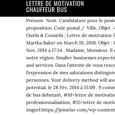
LETTRE DE MOTIVATION
CHAUFFEUR BUS
Prénom Nom Candidature pour le poste de
proposition. Code postal / Ville, Objet
Outils & Conseils ; Lettre de motivation
Martha Baker on March 19, 2018. Objet : 
Nov, 2014 à 17:54 . Madame, Monsieur, Il 
notre région. Smaller businesses expecti
and services. Dans l’attente de vous renc
l’expression de mes salutations distingu
personnes. Your delivery method will so
potential. le 28 Fév, 2014 à 15:09 . 9 co
de bus debutant, #10+lettre de motivatio
professionnalisation, #15+lettre de moti
imgurl:https://joinelur com/wp-conten