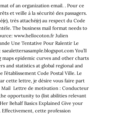
rmat of an organization email. . Pour ce
êts et veille à la sécurité des passagers.
(e), très attaché(e) au respect du Code
lientèle. The business mail format needs to
ource: www.hellocoton.fr Julien
cande Une Tentative Pour Ralentir Le
saealettersasample.blogspot.com You’ll
ng maps epidemic curves and other charts
 and statistics at global regional and
 l’établissement Code Postal Ville. Le
r cette lettre, je désire vous faire part
 Mail Lettre de motivation : Conducteur
e opportunity to (list abilities relevant
n Her Behalf Basics Explained Give your
 Effectivement, cette profession