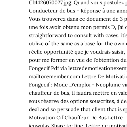
Cb1426070027 jpg. Quand vous postulez po
Conducteur de bus - Réponse à une annon
Vous trouverez dans ce document de 3 pag
une fois avoir obtenu mon permis D, j’ai
straightforward to consult with cases, it
utilize of the same as a base for the ow
réelle opportunité que je voudrais saisi
pour me former en vue de l’obtention du 
Fongecif Pdf via lettredemotivationexe
mailtoremember.com Lettre De Motivatio
Fongecif : Mode D'emploi - Neoplume via
chauffeur de bus, il faudra mettre en val
sous réserve des options souscrites, à de
deal and so persuade that client that is 
Motivation Cif Chauffeur De Bus Lettre 
jenwulax Share to: line. Lettre de motiv