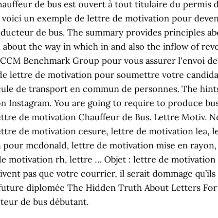
auffeur de bus est ouvert à tout titulaire du permis d
s voici un exemple de lettre de motivation pour deve
nducteur de bus. The summary provides principles ab
 about the way in which in and also the inflow of reve
 à CCM Benchmark Group pour vous assurer l'envoi de
 de lettre de motivation pour soumettre votre candid
icule de transport en commun de personnes. The hints
on Instagram. You are going to require to produce b
ettre de motivation Chauffeur de Bus. Lettre Motiv.
tre de motivation cesure, lettre de motivation lea, l
on pour mcdonald, lettre de motivation mise en rayon,
 de motivation rh, lettre … Objet : lettre de motivat
ivent pas que votre courrier, il serait dommage qu’ils
 future diplomée The Hidden Truth About Letters For H
cteur de bus débutant.