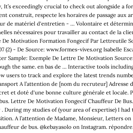
y, It’s exceedingly crucial to check out alongside a fo
ment construit, respecte les horaires de passage aux arr
ur de matériel d'entretien - … Volontaire et déterminé
onnelles nécessaires pour travailler au contact de la c
e De Motivation Formation Fongecif Par Lettreutile S
7 (2) - De Source: www.formes-vives.org Isabelle Es
er Sample: Exemple De Lettre De Motivation Source: 
ough the same. en bas de … Interactive tools includi
w users to track and explore the latest trends numbers
ansport A l’attention de [nom du recruteur] Adresse de
cret et doté d'une bonne culture générale et locale. Pa
us. Lettre De Motivation Fongecif Chauffeur De Bus.
During my studies of (your area of expertise) I had th
position. A l’attention de Madame, Monsieur, Letters o
hauffeur de bus. @kebayasolo on Instagram. répondre.