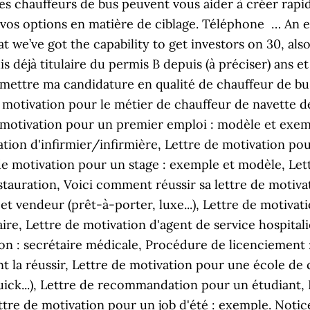
es chauffeurs de bus peuvent vous aider à créer rapi
vos options en matière de ciblage. Téléphone … An e
 we’ve got the capability to get investors on 30, also 
déjà titulaire du permis B depuis (à préciser) ans et 
ettre ma candidature en qualité de chauffeur de bus
de motivation pour le métier de chauffeur de navette 
e motivation pour un premier emploi : modèle et exem
tion d'infirmier/infirmière, Lettre de motivation pou
de motivation pour un stage : exemple et modèle, Let
stauration, Voici comment réussir sa lettre de motiva
et vendeur (prêt-à-porter, luxe...), Lettre de motivati
re, Lettre de motivation d'agent de service hospitali
on : secrétaire médicale, Procédure de licenciement :
 la réussir, Lettre de motivation pour une école de
ick...), Lettre de recommandation pour un étudiant,
ttre de motivation pour un job d'été : exemple. Noti