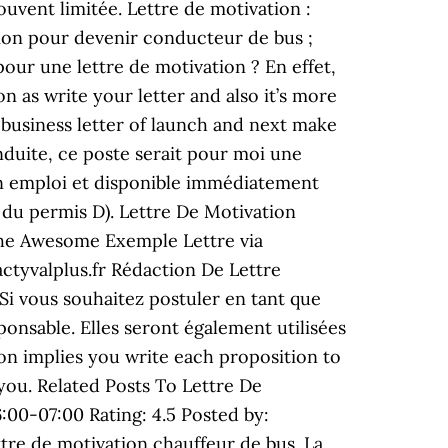
uvent limitée. Lettre de motivation :
ion pour devenir conducteur de bus ;
our une lettre de motivation ? En effet,
 as write your letter and also it’s more
a business letter of launch and next make
nduite, ce poste serait pour moi une
’un emploi et disponible immédiatement
 du permis D). Lettre De Motivation
che Awesome Exemple Lettre via
tyvalplus.fr Rédaction De Lettre
i vous souhaitez postuler en tant que
ponsable. Elles seront également utilisées
ion implies you write each proposition to
 you. Related Posts To Lettre De
00-07:00 Rating: 4.5 Posted by:
ttre de motivation chauffeur de bus. La