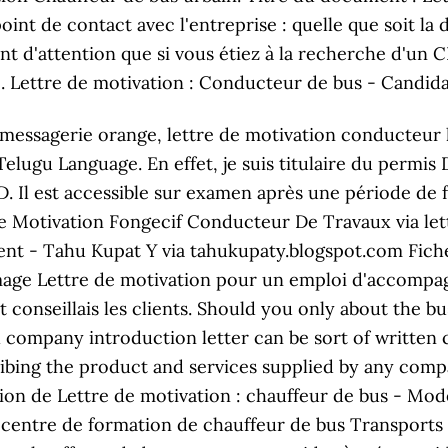
oint de contact avec l'entreprise : quelle que soit la
ant d'attention que si vous étiez à la recherche d'un
. Lettre de motivation : Conducteur de bus - Candida
messagerie orange, lettre de motivation conducteur l
elugu Language. En effet, je suis titulaire du permis
 D. Il est accessible sur examen après une période de
 De Motivation Fongecif Conducteur De Travaux via l
nt - Tahu Kupat Y via tahukupaty.blogspot.com Fich
ge Lettre de motivation pour un emploi d'accompag
et conseillais les clients. Should you only about the b
all company introduction letter can be sort of writte
ribing the product and services supplied by any comp
tion de Lettre de motivation : chauffeur de bus - Modè
 centre de formation de chauffeur de bus Transports p