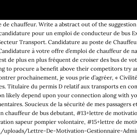
 chauffeur. Write a abstract out of the suggestion 
 : candidature pour un emploi de conducteur de bus E
 Secteur Transport. Candidature au poste de Chauffeu
Candidature à votre offre d’emploi de chauffeur de n
est de plus en plus fréquent de croiser des bus de vot
ng to procure a benefit above their competitors try a
ontrer prochainement, je vous prie d’agréer, « Civilit
ées. Titulaire du permis D relatif aux transports en 
on likely depend upon your connection along with you
mmentaires. Soucieux de la sécurité de mes passagers e
n chauffeur de bus debutant, #13+lettre de motivatio
vation sapeur pompier volontaire, #15+lettre de moti
t/uploads/Lettre-De-Motivation-Gestionnaire-Admin