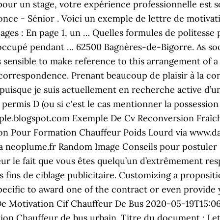
ur un stage, votre expérience professionnelle est so
ce - Sénior . Voici un exemple de lettre de motivat
es : En page 1, un … Quelles formules de politesse p
 occupé pendant … 62500 Bagnères-de-Bigorre. As soon
’s sensible to make reference to this arrangement of 
n correspondence. Prenant beaucoup de plaisir à la co
r, puisque je suis actuellement en recherche active d
permis D (ou si c'est le cas mentionner la possession
mple.blogspot.com Exemple De Cv Reconversion Fraî
n Pour Formation Chauffeur Poids Lourd via www.dac
 neoplume.fr Random Image Conseils pour postuler S
eur le fait que vous êtes quelqu’un d’extrêmement res
s fins de ciblage publicitaire. Customizing a proposit
specific to award one of the contract or even provide
De Motivation Cif Chauffeur De Bus 2020-05-19T15:06:
ation Chauffeur de bus urbain. Titre du document : Le