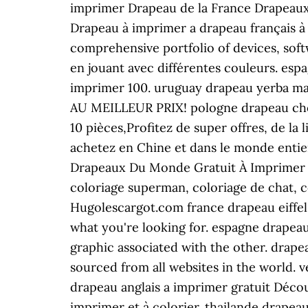
imprimer Drapeau de la France Drapeaux 
Drapeau à imprimer a drapeau français à 
comprehensive portfolio of devices, sof
en jouant avec différentes couleurs. esp
imprimer 100. uruguay drapeau yerba mat
AU MEILLEUR PRIX! pologne drapeau chop
10 pièces,Profitez de super offres, de la 
achetez en Chine et dans le monde entier
Drapeaux Du Monde Gratuit À Imprimer -
coloriage superman, coloriage de chat, c
Hugolescargot.com france drapeau eiffel 
what you're looking for. espagne drapeau
graphic associated with the other. drape
sourced from all websites in the world. v
drapeau anglais a imprimer gratuit Découv
imprimer et à colorier. thailande drapea