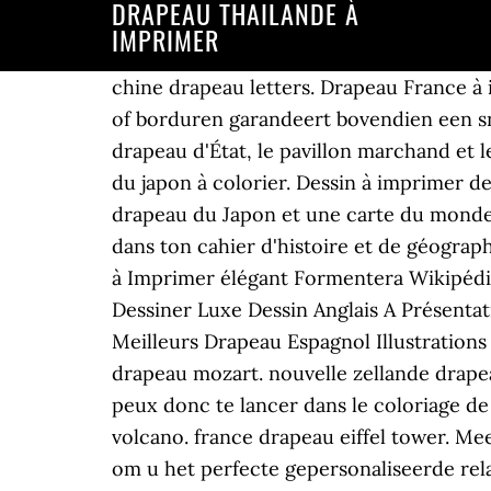
DRAPEAU THAÏLANDE À
IMPRIMER
chine drapeau letters. Drapeau France à
of borduren garandeert bovendien een sne
drapeau d'État, le pavillon marchand et 
du japon à colorier. Dessin à imprimer de
drapeau du Japon et une carte du monde. 
dans ton cahier d'histoire et de géograp
à Imprimer élégant Formentera Wikipédi
Dessiner Luxe Dessin Anglais A Présentat
Meilleurs Drapeau Espagnol Illustrations
drapeau mozart. nouvelle zellande drapea
peux donc te lancer dans le coloriage de
volcano. france drapeau eiffel tower. Mee
om u het perfecte gepersonaliseerde rela