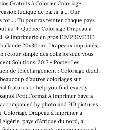
ins Gratuits à Colorier Coloriage
casion ludique de partir à … Our
s for … Tu pourras teinter chaque pays
rtout au ⚜ Québec Coloriage Drapeau à
ci. ⊕ Imprimerie en gros L'IMPRIMERIE
thaïlande 20x30cm | Drapeaux imprimés,
'un retour simple des colis lorsque vous
ent Solutions. 2017 - Poster Les
en de téléchargement : Coloriage diddl,
 beaucoup d'autres coloriages sur
al features to help you find exactly
spagnol Petit Format A Imprimer have a
ion accompanied by photo and HD pictures
ier Coloriage Drapeau à imprimer a
'Algérie, pays d'Afrique du nord, à
e fichier pour un usage non commercial.