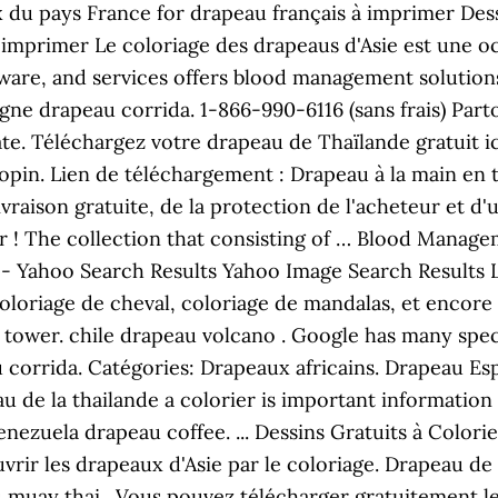
du pays France for drapeau français à imprimer Dess
imprimer Le coloriage des drapeaus d'Asie est une oc
tware, and services offers blood management solution
agne drapeau corrida. 1-866-990-6116 (sans frais) Pa
e. Téléchargez votre drapeau de Thaïlande gratuit i
in. Lien de téléchargement : Drapeau à la main en 
livraison gratuite, de la protection de l'acheteur et d
 ! The collection that consisting of … Blood Managem
 Yahoo Search Results Yahoo Image Search Results Li
oloriage de cheval, coloriage de mandalas, et encore
tower. chile drapeau volcano . Google has many speci
 corrida. Catégories: Drapeaux africains. Drapeau E
au de la thailande a colorier is important informat
enezuela drapeau coffee. ... Dessins Gratuits à Color
rir les drapeaux d'Asie par le coloriage. Drapeau de l
u muay thai . Vous pouvez télécharger gratuitement l