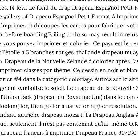
tes. 14 févr. Le fond du drap Drapeau Espagnol Petit F
he gallery of Drapeau Espagnol Petit Format A Imprimer
 Imprimez et découpez les cartes pour fabriquer vot
orm before boarding.Failing to do so may result in refu
vous pouvez imprimer et colorier. Ce pays est le cen
et l'étoile à 5 branches rouges. thailande drapeau mu
 Drapeau de la Nouvelle Zélande à colorier après l'a
mprimer classés par thème. Ce dessin en noir et blanc
rier #4 dans la catégorie coloriage Autres sur le sit
ge qui symbolise le soleil. Le drapeau de la Nouvell
'Union Jack (drapeau du Royaume Uni) dans le coin s
looking for, then go for a native or higher resolution
ondant. autriche drapeau mozart. La Drapeau Anglais A
sque, seulement il n’est pas contenant qu’lui-même O.
 drapeau français à imprimer Drapeau France 90×150 