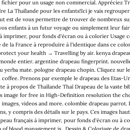
 fichier pour un usage non commercial. Appréciez T
re La Thaïlande pour les enfants!Ici je vais regrouper 
 but est de vous permettre de trouver de nombreux su
 vos enfants à un futur voyage ou simplement leur fai
à imprimer, pour fonds d'écran ou à colorier Usage 
 de la France à reproduire à l'identique dans ce colo
rotect your health → Travelling by air. kenya drapea
onde entier. argentine drapeau fingerprint. nouvelle
yerba mate. pologne drapeau chopin. Cliquez sur le 
coffee. Prenons par exemple le drapeau des Etas-Unis,
ite à propos de Thaïlande Thaï Drapeau de la vaste bi
 image for free in High-Definition resolution the c
, images, videos and more. colombie drapeau parrot. 
ns, y compris des détails sur le pays. Ces images haut
peau français à imprimer, pour fonds d'écran ou à c
ion of blood management is . Dessin & Coloriage de dra