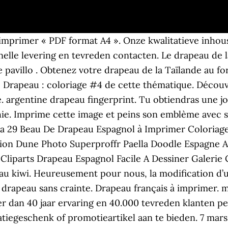
 imprimer « PDF format A4 ». Onze kwalitatieve inhou
lle levering en tevreden contacten. Le drapeau de la 
le pavillo . Obtenez votre drapeau de la Taïlande au
 Drapeau : coloriage #4 de cette thématique. Découvre
argentine drapeau fingerprint. Tu obtiendras une jol
hie. Imprime cette image et peins son emblème avec s
a 29 Beau De Drapeau Espagnol à Imprimer Coloriage 
ion Dune Photo Superproffr Paella Doodle Espagne Art
 Cliparts Drapeau Espagnol Facile A Dessiner Galerie
u kiwi. Heureusement pour nous, la modification d’un
 drapeau sans crainte. Drapeau français à imprimer. 
r dan 40 jaar ervaring en 40.000 tevreden klanten per
tiegeschenk of promotieartikel aan te bieden. 7 mar