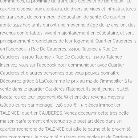
commerces, la proximité du tram, des écoles et de Bordeaux . Le
quartier dispose, aux alentours, de divers services et infrastructures
de transport, de commerce, d'éducation, de santé. Ce quartier
abrite 3192 habitants qui ont une moyenne d'âge de 37 ans, ont des
revenus confortables, vivent majoritairement en célibataire, et sont
principalement propriétaires de leur logement. Quartier Cauderès is
on Facebook. 3 Rue De Cauderes, 33400 Talence 5 Rue De
Cauderes, 33400 Talence 7 Rue De Cauderes, 33400 Talence
Inscrivez-vous sur Facebook pour communiquer avec Quartier
Cauderès et d’autres personnes que vous pouvez connaître.
Découvrez grâce à LaCoteImmo le prix au m2 de l'immobilier à la
vente dans le quartier Caudèrès (Talence). Ils sont jeunes, plutôt
locataires de leur logement (61 %) et ont des revenus moyens
(28000 euros par ménage). 728 000 € - 5 pièces Immobilier
TALENCE, quartier CAUDERES, Venez découvrir cette très belle
maison parfaitement entretenue style post art déco dans un
quartier recherché de TALENCE qui allie le calme et la proximité
des commerces, la proximité du tram, des écoles et de Bordeaux .