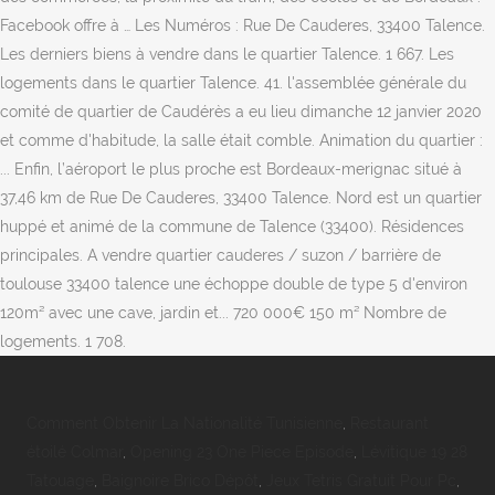
Facebook offre à … Les Numéros : Rue De Cauderes, 33400 Talence.
Les derniers biens à vendre dans le quartier Talence. 1 667. Les
logements dans le quartier Talence. 41. l'assemblée générale du
comité de quartier de Caudérès a eu lieu dimanche 12 janvier 2020
et comme d'habitude, la salle était comble. Animation du quartier :
... Enfin, l’aéroport le plus proche est Bordeaux-merignac situé à
37,46 km de Rue De Cauderes, 33400 Talence. Nord est un quartier
huppé et animé de la commune de Talence (33400). Résidences
principales. A vendre quartier cauderes / suzon / barrière de
toulouse 33400 talence une échoppe double de type 5 d'environ
120m² avec une cave, jardin et... 720 000€ 150 m² Nombre de
logements. 1 708.
Comment Obtenir La Nationalité Tunisienne
,
Restaurant
étoilé Colmar
,
Opening 23 One Piece Episode
,
Lévitique 19 28
Tatouage
,
Baignoire Brico Dépôt
,
Jeux Tetris Gratuit Pour Pc
,