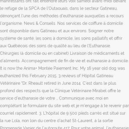
manifestants ont fait entendre leurs voix samedi avant-midi devant
le refuge de la SPCA de l'Outaouais, dans le secteur Gatineau,
dénonçant l'une des méthodes d'euthanasie auxquelles a recours
l'organisme. News & Conseils. Nos services de coiffure à domicile
sont disponible dans Gatineau et aux environs. Soigner notre
système de santé, les soins à domicile, les soins palliatifs et offrir
aux Québécois des soins de qualité au lieu de l'Euthanasie.
Chirurgies (à domicile ou en cabinet) Livraison de médicaments et
d’aliments. Accompagnement de fin de vie et euthanasie à domicile.
It is now the Anima+ Montée Paiement Inc. My 16 year old dog was
euthanized this February 2015. 3 reviews of Hôpital Gatineau
Vétérinaire "Dr. Rheault retired in June 2014. C'est dans le plus
profond des respects que la Clinique Vétérinaire Mirabel offre le
service d'euthanasie de votre … Communique avec moi en
complétant le formulaire du site web et je m’engage à te revenir par
courriel rapidement. 3. L’hôpital de 9 500 pieds carrés est situé sur
la rue Lola, non loin du centre d’achat St-Laurent, à la sortie
Promenade Vanier de l’autoroute 417. Pour votre animal, l’euthanasie