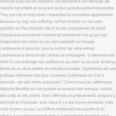
domicile (SAD) est de maintenir une personne à son domicile, de
manière sécuritaire en assurant sa plus grande autonomie possible.
They put me on hold when I requested an immediate appointment
because my dog was suffering. Le Plan d’action sur les soins
palliatifs (le Plan d’action) décrit le plan quinquennal de Santé
Canada pour prendre en compte les problèmes mis au jour par
l’élaboration du Cadre sur les soins palliatifs au Canada.
L’euthanasie à domicile, pour le confort de votre animal.
L’euthanasie à domicile de l’animal de compagnie : la demande est
forte En vue d’abréger les souffrances du chien ou du chat, arrivé au
terme de sa vie ou atteint de maladie incurable, l’euthanasie est une
pratique vétérinaire des plus courantes. Euthanasie du chat à
domicile : est-elle moins stressante ? Comme tous les vétérinaires,
Natacha Barrette est une grande amoureuse des animaux, surtout
des chats et des chiens. Soins infirmiers et prélèvements sanguins à
domicile en Outaouais, avec reçus Il y a une bonne demande, mais
c’est inconnu un peu. La Coiffure mobile est une passion et un
service d'accompagnement amical spécialement imaginés pour